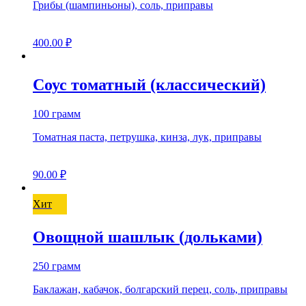
Грибы (шампиньоны), соль, приправы
400.00
₽
Соус томатный (классический)
100 грамм
Томатная паста, петрушка, кинза, лук, приправы
90.00
₽
Хит
Овощной шашлык (дольками)
250 грамм
Баклажан, кабачок, болгарский перец, соль, приправы