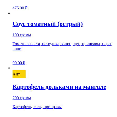
475.00
₽
Соус томатный (острый)
100 грамм
Томатная паста, петрушка, кинза, лук, приправы, перец
чили
90.00
₽
Хит
Картофель дольками на мангале
200 грамм
Картофель, соль, приправы