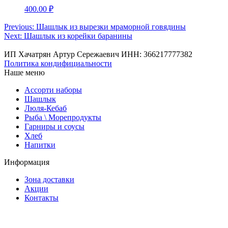
400.00
₽
Навигация
Previous:
Шашлык из вырезки мраморной говядины
Next:
Шашлык из корейки баранины
по
записям
ИП Хачатрян Артур Сережаевич ИНН: 366217777382
Политика кондифициальности
Наше меню
Ассорти наборы
Шашлык
Люля-Кебаб
Рыба \ Морепродукты
Гарниры и соусы
Хлеб
Напитки
Информация
Зона доставки
Акции
Контакты