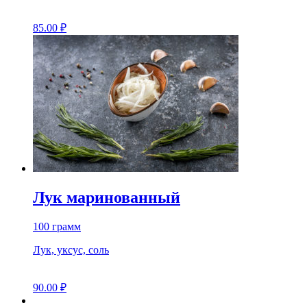
85.00
₽
Лук маринованный
100 грамм
Лук, уксус, соль
90.00
₽