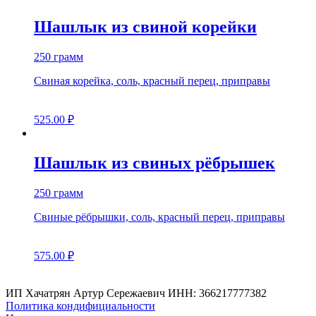
Шашлык из свиной корейки
250 грамм
Свиная корейка, соль, красный перец, приправы
525.00
₽
Шашлык из свиных рёбрышек
250 грамм
Свиные рёбрышки, соль, красный перец, приправы
575.00
₽
ИП Хачатрян Артур Сережаевич ИНН: 366217777382
Политика кондифициальности