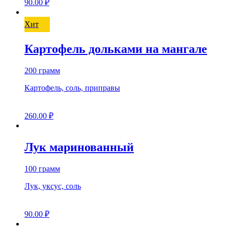
90.00
₽
Хит
Картофель дольками на мангале
200 грамм
Картофель, соль, приправы
260.00
₽
Лук маринованный
100 грамм
Лук, уксус, соль
90.00
₽