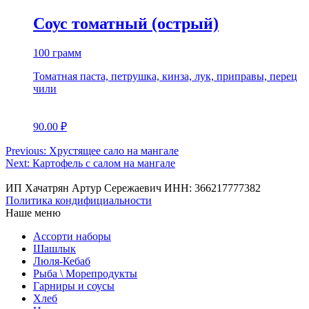
Соус томатный (острый)
100 грамм
Томатная паста, петрушка, кинза, лук, приправы, перец
чили
90.00
₽
Навигация
Previous:
Хрустящее сало на мангале
Next:
Картофель с салом на мангале
по
записям
ИП Хачатрян Артур Сережаевич ИНН: 366217777382
Политика кондифициальности
Наше меню
Ассорти наборы
Шашлык
Люля-Кебаб
Рыба \ Морепродукты
Гарниры и соусы
Хлеб